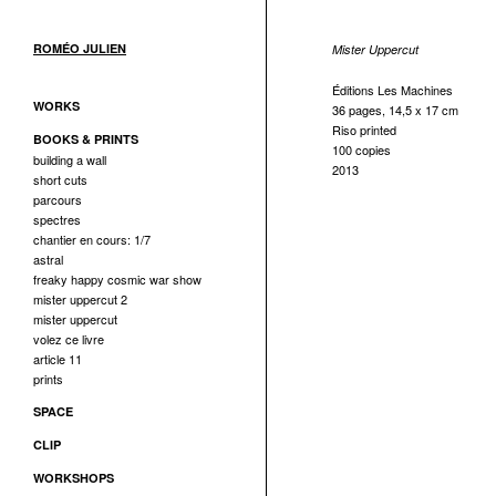
ROMÉO JULIEN
Mister Uppercut
Éditions Les Machines
WORKS
36 pages, 14,5 x 17 cm
Riso printed
BOOKS & PRINTS
100 copies
building a wall
2013
short cuts
parcours
spectres
chantier en cours: 1/7
astral
freaky happy cosmic war show
mister uppercut 2
mister uppercut
volez ce livre
article 11
prints
SPACE
CLIP
WORKSHOPS