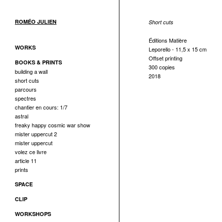
ROMÉO JULIEN
Short cuts
Éditions Matière
WORKS
Leporello - 11,5 x 15 cm
Offset printing
BOOKS & PRINTS
300 copies
building a wall
2018
short cuts
parcours
spectres
chantier en cours: 1/7
astral
freaky happy cosmic war show
mister uppercut 2
mister uppercut
volez ce livre
article 11
prints
SPACE
CLIP
WORKSHOPS